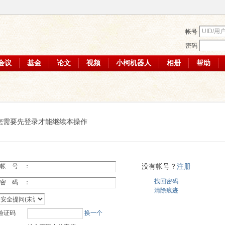
帐号
密码
会议
基金
论文
视频
小柯机器人
相册
帮助
您需要先登录才能继续本操作
没有帐号？
注册
帐 号 ：
找回密码
密 码 ：
清除痕迹
验证码
换一个