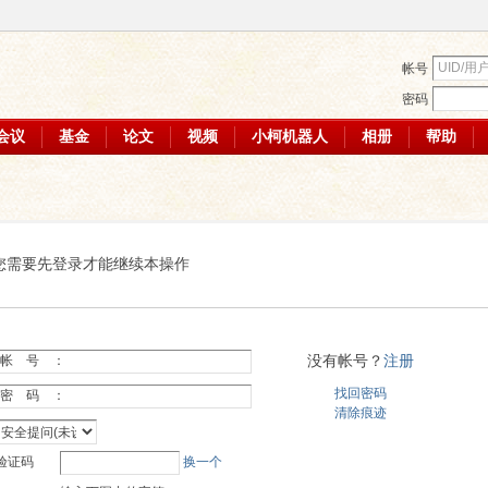
帐号
密码
会议
基金
论文
视频
小柯机器人
相册
帮助
您需要先登录才能继续本操作
没有帐号？
注册
帐 号 ：
找回密码
密 码 ：
清除痕迹
验证码
换一个