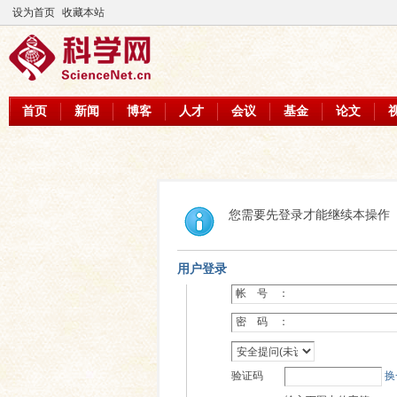
设为首页
收藏本站
首页
新闻
博客
人才
会议
基金
论文
您需要先登录才能继续本操作
用户登录
帐 号 ：
密 码 ：
验证码
换