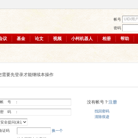
帐号
密码
会议
基金
论文
视频
小柯机器人
相册
帮助
您需要先登录才能继续本操作
没有帐号？
注册
帐 号 ：
找回密码
密 码 ：
清除痕迹
验证码
换一个