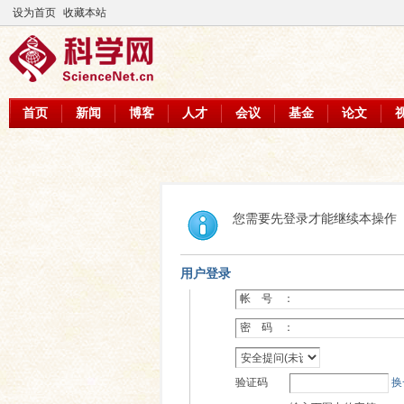
设为首页
收藏本站
首页
新闻
博客
人才
会议
基金
论文
您需要先登录才能继续本操作
用户登录
帐 号 ：
密 码 ：
验证码
换