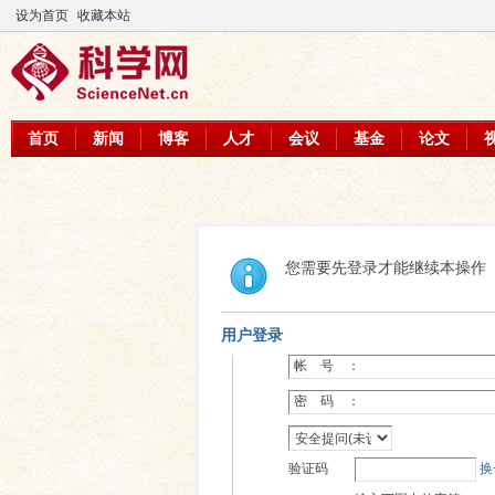
设为首页
收藏本站
首页
新闻
博客
人才
会议
基金
论文
您需要先登录才能继续本操作
用户登录
帐 号 ：
密 码 ：
验证码
换