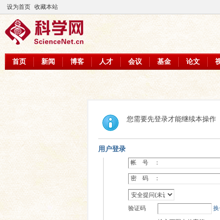
设为首页
收藏本站
首页
新闻
博客
人才
会议
基金
论文
您需要先登录才能继续本操作
用户登录
帐 号 ：
密 码 ：
验证码
换