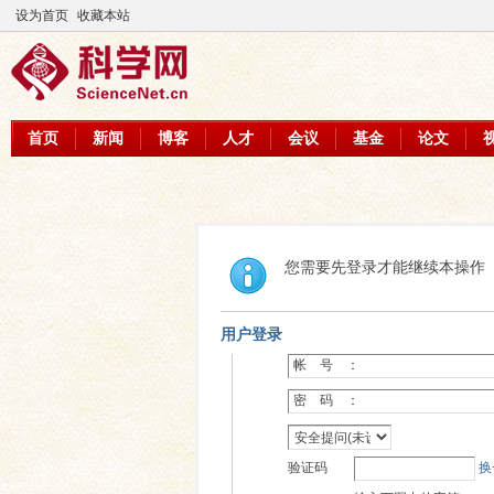
设为首页
收藏本站
首页
新闻
博客
人才
会议
基金
论文
您需要先登录才能继续本操作
用户登录
帐 号 ：
密 码 ：
验证码
换