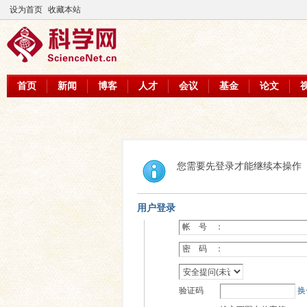
设为首页
收藏本站
首页
新闻
博客
人才
会议
基金
论文
您需要先登录才能继续本操作
用户登录
帐 号 ：
密 码 ：
验证码
换