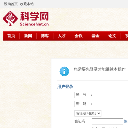
设为首页
收藏本站
首页
新闻
博客
人才
会议
基金
论文
您需要先登录才能继续本操作
用户登录
帐 号 ：
密 码 ：
验证码
换