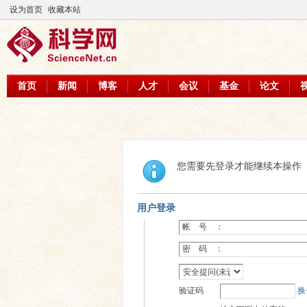
设为首页
收藏本站
首页
新闻
博客
人才
会议
基金
论文
您需要先登录才能继续本操作
用户登录
帐 号 ：
密 码 ：
验证码
换