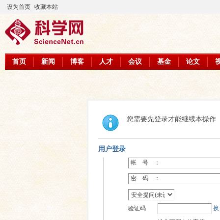
设为首页
收藏本站
首页
新闻
博客
人才
会议
基金
论文
您需要先登录才能继续本操作
用户登录
帐 号 ：
密 码 ：
验证码
换