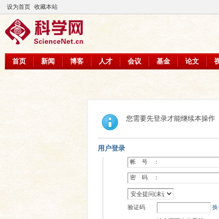
设为首页
收藏本站
首页
新闻
博客
人才
会议
基金
论文
您需要先登录才能继续本操作
用户登录
帐 号 ：
密 码 ：
验证码
换