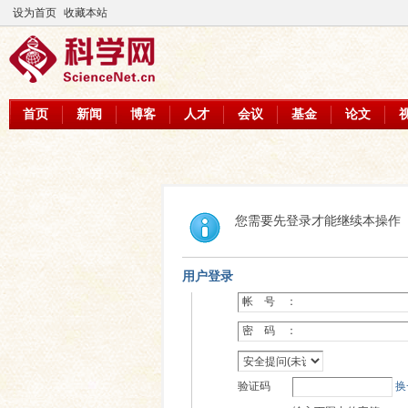
设为首页
收藏本站
首页
新闻
博客
人才
会议
基金
论文
您需要先登录才能继续本操作
用户登录
帐 号 ：
密 码 ：
验证码
换