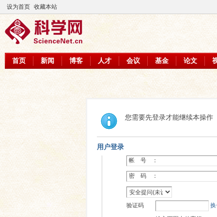
设为首页
收藏本站
首页
新闻
博客
人才
会议
基金
论文
您需要先登录才能继续本操作
用户登录
帐 号 ：
密 码 ：
验证码
换