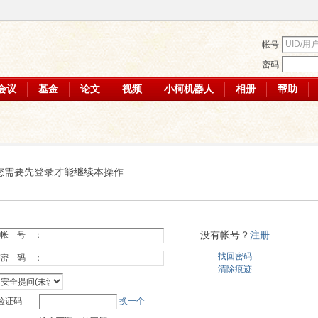
帐号
密码
会议
基金
论文
视频
小柯机器人
相册
帮助
您需要先登录才能继续本操作
没有帐号？
注册
帐 号 ：
找回密码
密 码 ：
清除痕迹
验证码
换一个