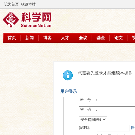
设为首页
收藏本站
首页
新闻
博客
人才
会议
基金
论文
您需要先登录才能继续本操作
用户登录
帐 号 ：
密 码 ：
验证码
换