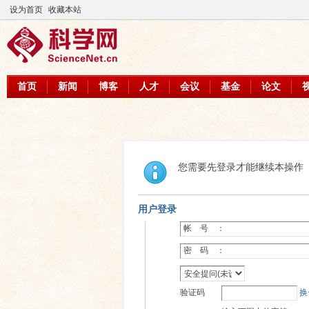
设为首页
收藏本站
首页
新闻
博客
人才
会议
基金
论文
您需要先登录才能继续本操作
用户登录
帐 号 ：
密 码 ：
验证码
换