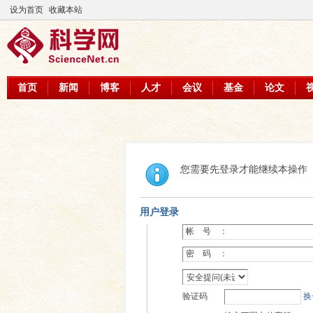
设为首页
收藏本站
首页
新闻
博客
人才
会议
基金
论文
您需要先登录才能继续本操作
用户登录
帐 号 ：
密 码 ：
验证码
换