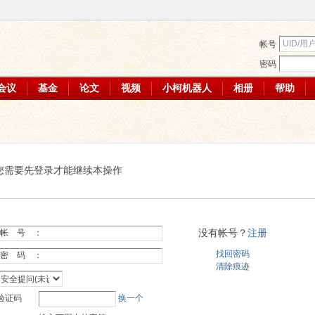
帐号
密码
会议
基金
论文
视频
小柯机器人
相册
帮助
您需要先登录才能继续本操作
没有帐号？
注册
帐 号 ：
找回密码
密 码 ：
清除痕迹
验证码
换一个