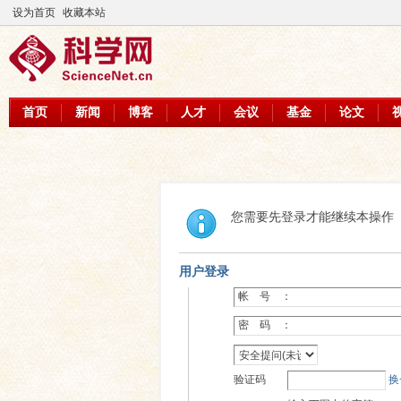
设为首页
收藏本站
首页
新闻
博客
人才
会议
基金
论文
您需要先登录才能继续本操作
用户登录
帐 号 ：
密 码 ：
验证码
换