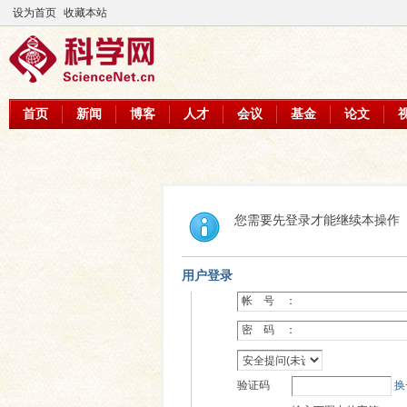
设为首页
收藏本站
首页
新闻
博客
人才
会议
基金
论文
您需要先登录才能继续本操作
用户登录
帐 号 ：
密 码 ：
验证码
换