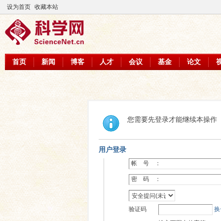
设为首页
收藏本站
首页
新闻
博客
人才
会议
基金
论文
您需要先登录才能继续本操作
用户登录
帐 号 ：
密 码 ：
验证码
换