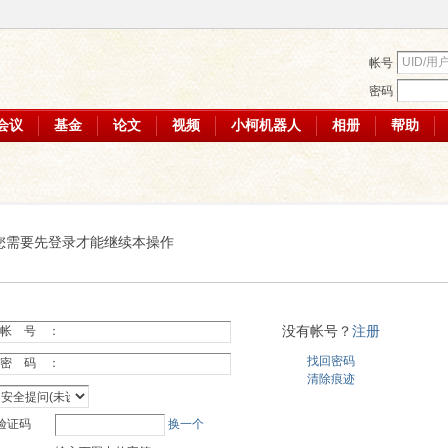
帐号
密码
会议
基金
论文
视频
小柯机器人
相册
帮助
您需要先登录才能继续本操作
没有帐号？
注册
帐 号 ：
找回密码
密 码 ：
清除痕迹
验证码
换一个