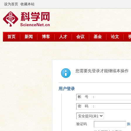
设为首页
收藏本站
首页
新闻
博客
人才
会议
基金
论文
您需要先登录才能继续本操作
用户登录
帐 号 ：
密 码 ：
验证码
换