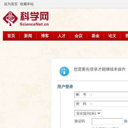
设为首页
收藏本站
首页
新闻
博客
人才
会议
基金
论文
您需要先登录才能继续本操作
用户登录
帐 号 ：
密 码 ：
验证码
换