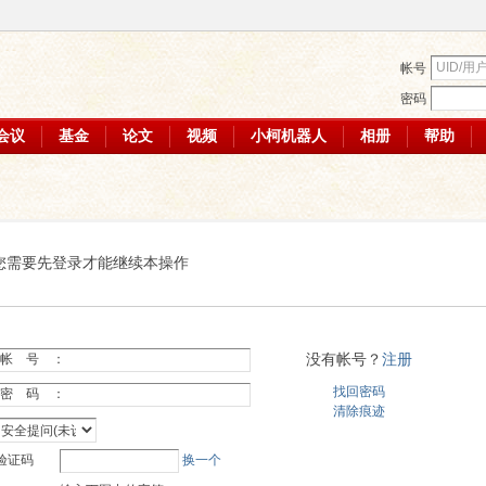
帐号
密码
会议
基金
论文
视频
小柯机器人
相册
帮助
您需要先登录才能继续本操作
没有帐号？
注册
帐 号 ：
找回密码
密 码 ：
清除痕迹
验证码
换一个