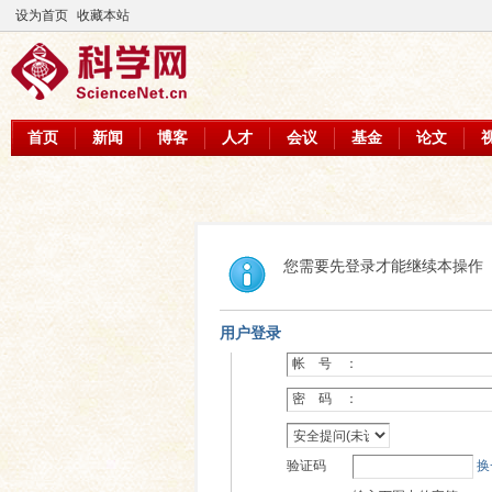
设为首页
收藏本站
首页
新闻
博客
人才
会议
基金
论文
您需要先登录才能继续本操作
用户登录
帐 号 ：
密 码 ：
验证码
换