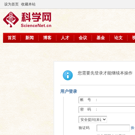
设为首页
收藏本站
首页
新闻
博客
人才
会议
基金
论文
您需要先登录才能继续本操作
用户登录
帐 号 ：
密 码 ：
验证码
换