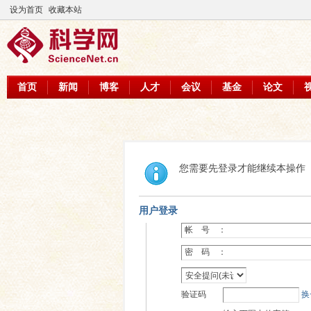
设为首页
收藏本站
首页
新闻
博客
人才
会议
基金
论文
您需要先登录才能继续本操作
用户登录
帐 号 ：
密 码 ：
验证码
换