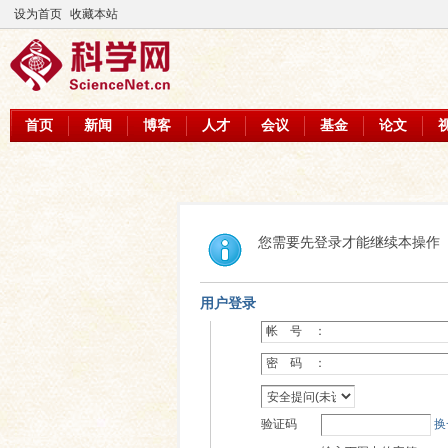
设为首页
收藏本站
首页
新闻
博客
人才
会议
基金
论文
您需要先登录才能继续本操作
用户登录
帐 号 ：
密 码 ：
验证码
换