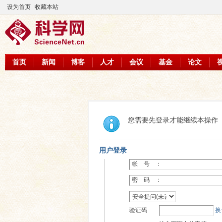
设为首页
收藏本站
首页
新闻
博客
人才
会议
基金
论文
您需要先登录才能继续本操作
用户登录
帐 号 ：
密 码 ：
验证码
换