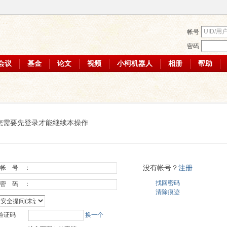
帐号
密码
会议
基金
论文
视频
小柯机器人
相册
帮助
您需要先登录才能继续本操作
没有帐号？
注册
帐 号 ：
找回密码
密 码 ：
清除痕迹
验证码
换一个