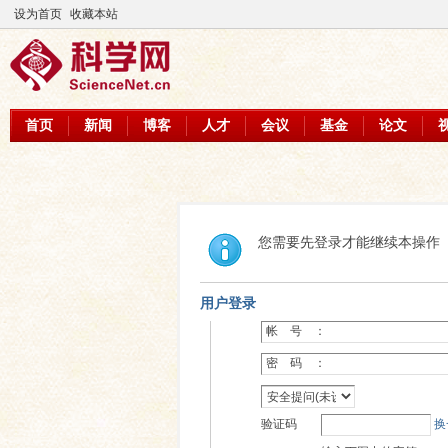
设为首页
收藏本站
首页
新闻
博客
人才
会议
基金
论文
您需要先登录才能继续本操作
用户登录
帐 号 ：
密 码 ：
验证码
换