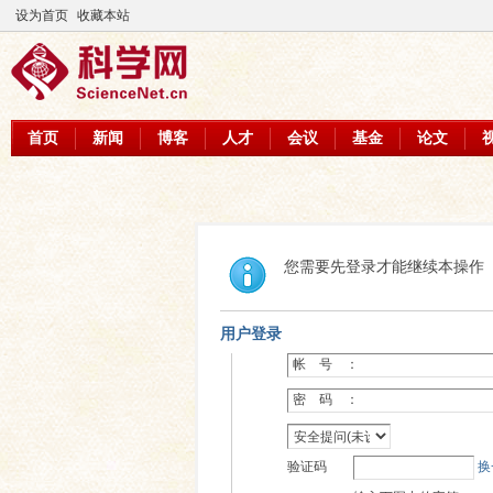
设为首页
收藏本站
首页
新闻
博客
人才
会议
基金
论文
您需要先登录才能继续本操作
用户登录
帐 号 ：
密 码 ：
验证码
换