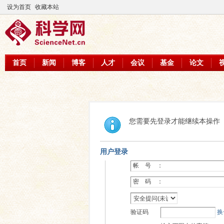
设为首页
收藏本站
首页
新闻
博客
人才
会议
基金
论文
您需要先登录才能继续本操作
用户登录
帐 号 ：
密 码 ：
验证码
换