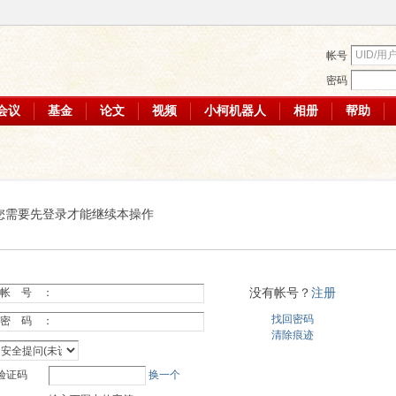
帐号
密码
会议
基金
论文
视频
小柯机器人
相册
帮助
您需要先登录才能继续本操作
没有帐号？
注册
帐 号 ：
找回密码
密 码 ：
清除痕迹
验证码
换一个