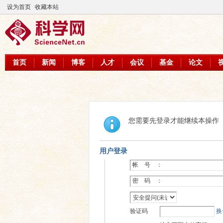
设为首页
收藏本站
首页
新闻
博客
人才
会议
基金
论文
您需要先登录才能继续本操作
用户登录
帐 号 ：
密 码 ：
验证码
换