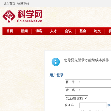
设为首页
收藏本站
首页
新闻
博客
人才
会议
基金
论文
您需要先登录才能继续本操作
用户登录
帐 号 ：
密 码 ：
验证码
换