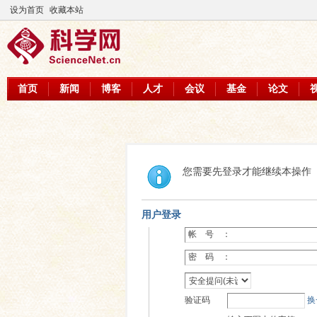
设为首页
收藏本站
首页
新闻
博客
人才
会议
基金
论文
您需要先登录才能继续本操作
用户登录
帐 号 ：
密 码 ：
验证码
换