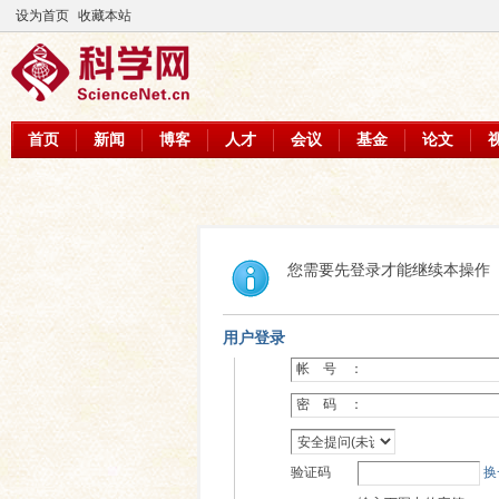
设为首页
收藏本站
首页
新闻
博客
人才
会议
基金
论文
您需要先登录才能继续本操作
用户登录
帐 号 ：
密 码 ：
验证码
换