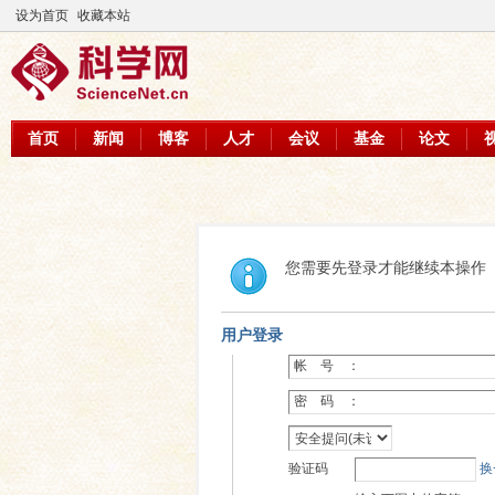
设为首页
收藏本站
首页
新闻
博客
人才
会议
基金
论文
您需要先登录才能继续本操作
用户登录
帐 号 ：
密 码 ：
验证码
换