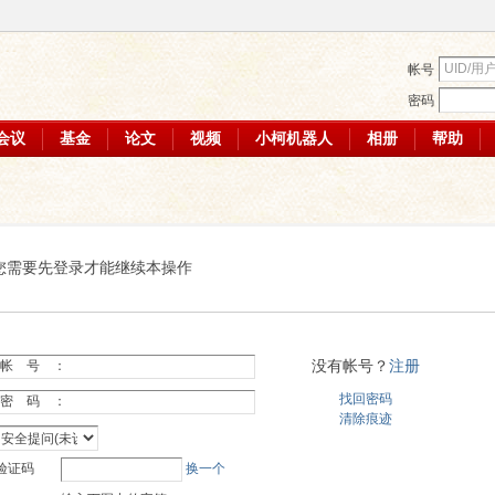
帐号
密码
会议
基金
论文
视频
小柯机器人
相册
帮助
您需要先登录才能继续本操作
没有帐号？
注册
帐 号 ：
找回密码
密 码 ：
清除痕迹
验证码
换一个