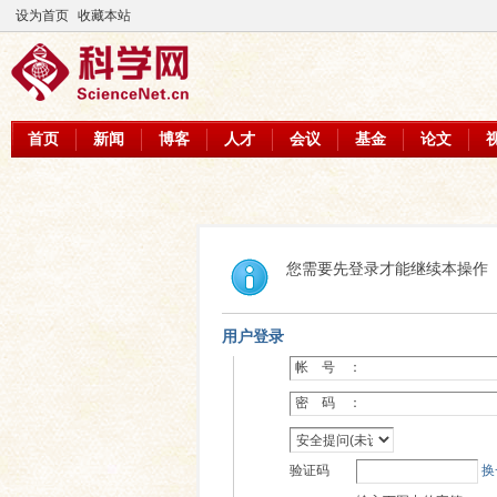
设为首页
收藏本站
首页
新闻
博客
人才
会议
基金
论文
您需要先登录才能继续本操作
用户登录
帐 号 ：
密 码 ：
验证码
换