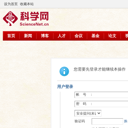
设为首页
收藏本站
首页
新闻
博客
人才
会议
基金
论文
您需要先登录才能继续本操作
用户登录
帐 号 ：
密 码 ：
验证码
换