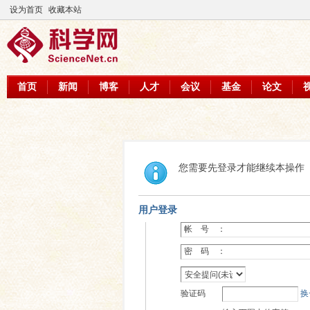
设为首页
收藏本站
首页
新闻
博客
人才
会议
基金
论文
您需要先登录才能继续本操作
用户登录
帐 号 ：
密 码 ：
验证码
换