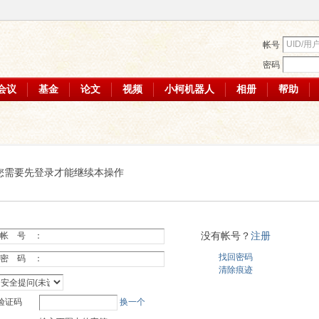
帐号
密码
会议
基金
论文
视频
小柯机器人
相册
帮助
您需要先登录才能继续本操作
没有帐号？
注册
帐 号 ：
找回密码
密 码 ：
清除痕迹
验证码
换一个