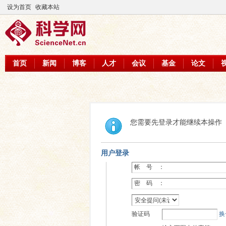
设为首页
收藏本站
首页
新闻
博客
人才
会议
基金
论文
您需要先登录才能继续本操作
用户登录
帐 号 ：
密 码 ：
验证码
换