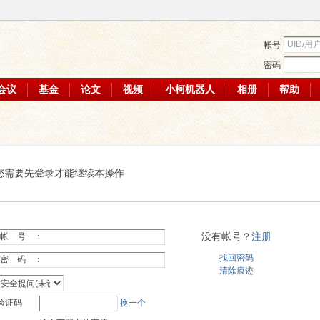
帐号
密码
会议
基金
论文
视频
小柯机器人
相册
帮助
您需要先登录才能继续本操作
没有帐号？
注册
帐 号 ：
找回密码
密 码 ：
清除痕迹
验证码
换一个