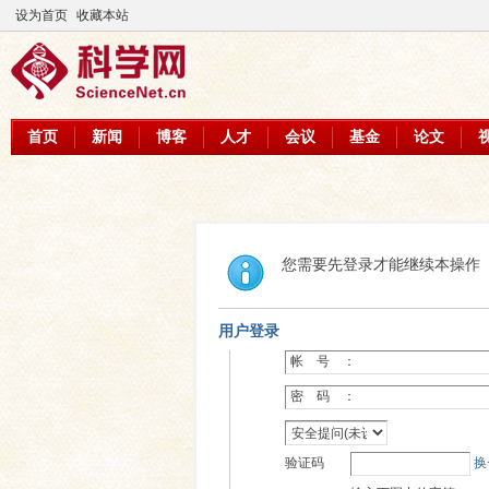
设为首页
收藏本站
首页
新闻
博客
人才
会议
基金
论文
您需要先登录才能继续本操作
用户登录
帐 号 ：
密 码 ：
验证码
换